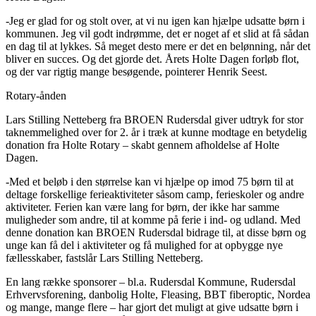
-Jeg er glad for og stolt over, at vi nu igen kan hjælpe udsatte børn i
kommunen. Jeg vil godt indrømme, det er noget af et slid at få sådan
en dag til at lykkes. Så meget desto mere er det en belønning, når det
bliver en succes. Og det gjorde det. Årets Holte Dagen forløb flot,
og der var rigtig mange besøgende, pointerer Henrik Seest.
Rotary-ånden
Lars Stilling Netteberg fra BROEN Rudersdal giver udtryk for stor
taknemmelighed over for 2. år i træk at kunne modtage en betydelig
donation fra Holte Rotary – skabt gennem afholdelse af Holte
Dagen.
-Med et beløb i den størrelse kan vi hjælpe op imod 75 børn til at
deltage forskellige ferieaktiviteter såsom camp, ferieskoler og andre
aktiviteter. Ferien kan være lang for børn, der ikke har samme
muligheder som andre, til at komme på ferie i ind- og udland. Med
denne donation kan BROEN Rudersdal bidrage til, at disse børn og
unge kan få del i aktiviteter og få mulighed for at opbygge nye
fællesskaber, fastslår Lars Stilling Netteberg.
En lang række sponsorer – bl.a. Rudersdal Kommune, Rudersdal
Erhvervsforening, danbolig Holte, Fleasing, BBT fiberoptic, Nordea
og mange, mange flere – har gjort det muligt at give udsatte børn i