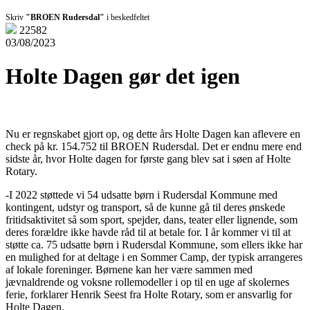
Skriv
"BROEN Rudersdal"
i beskedfeltet
22582
03/08/2023
Holte Dagen gør det igen
Nu er regnskabet gjort op, og dette års Holte Dagen kan aflevere en
check på kr. 154.752 til BROEN Rudersdal. Det er endnu mere end
sidste år, hvor Holte dagen for første gang blev sat i søen af Holte
Rotary.
-I 2022 støttede vi 54 udsatte børn i Rudersdal Kommune med
kontingent, udstyr og transport, så de kunne gå til deres ønskede
fritidsaktivitet så som sport, spejder, dans, teater eller lignende, som
deres forældre ikke havde råd til at betale for. I år kommer vi til at
støtte ca. 75 udsatte børn i Rudersdal Kommune, som ellers ikke har
en mulighed for at deltage i en Sommer Camp, der typisk arrangeres
af lokale foreninger. Børnene kan her være sammen med
jævnaldrende og voksne rollemodeller i op til en uge af skolernes
ferie, forklarer Henrik Seest fra Holte Rotary, som er ansvarlig for
Holte Dagen.