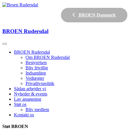
BROEN Danmark
BROEN
Rudersdal
BROEN Rudersdal
Om BROEN Rudersdal
Bestyrelsen
Bliv frivillig
Indsamling
Vedtægter
Privatlivspolitik
Sådan arbejder vi
Nyheder & events
Lav ansøgning
Støt os
Bliv medlem
Kontakt os
Støt BROEN