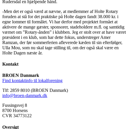
Rudersdal en hjælpende hånd.
-Men det er også værd at nævne, at medlemmer af Holte Rotary
foruden at stå for det praktiske på Holte dagen fandt 38.000 kr. i
egne lommer til formålet. Vi har derfor med projektet formået at
aktivere de mange gæster, sponsorer, stadeholdere m.fl. og samtidig
værnet om ”Rotary-ånden” i klubben. Jeg er stolt over at have været
præsident i en klub, som har dette fokus, understreger Amer
Ramzan, der før sommerferien afleverede kæden til sin efterfølger,
Ulla Mou, som nu skal tage stilling til, om der også skal være en
Holte Dagen næste år.
Kontakt
BROEN Danmark
Find kontaktinfo til lokalforening
Tlf: 2859 8010 (BROEN Danmark)
info@broen-danmark.dk
Fussingsvej 8
8700 Horsens
CVR 34773122
Oversigt