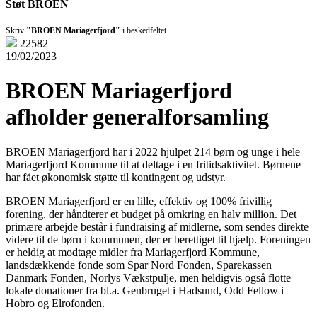
Støt BROEN
Skriv
"BROEN Mariagerfjord"
i beskedfeltet
22582
19/02/2023
BROEN Mariagerfjord
afholder generalforsamling
BROEN Mariagerfjord har i 2022 hjulpet 214 børn og unge i hele
Mariagerfjord Kommune til at deltage i en fritidsaktivitet. Børnene
har fået økonomisk støtte til kontingent og udstyr.
BROEN Mariagerfjord er en lille, effektiv og 100% frivillig
forening, der håndterer et budget på omkring en halv million. Det
primære arbejde består i fundraising af midlerne, som sendes direkte
videre til de børn i kommunen, der er berettiget til hjælp. Foreningen
er heldig at modtage midler fra Mariagerfjord Kommune,
landsdækkende fonde som Spar Nord Fonden, Sparekassen
Danmark Fonden, Norlys Vækstpulje, men heldigvis også flotte
lokale donationer fra bl.a. Genbruget i Hadsund, Odd Fellow i
Hobro og Elrofonden.