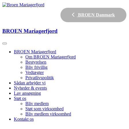
BROEN Danmark
BROEN
Mariagerfjord
BROEN Mariagerfjord
Om BROEN Mariagerfjord
Bestyrelsen
Bliv frivillig
Vedtægter
Privatlivspolitik
Sådan arbejder vi
Nyheder & events
Lav ansøgning
Støt os
Bliv medlem
Støt som virksomhed
Bliv medlem virksomhed
Kontakt os