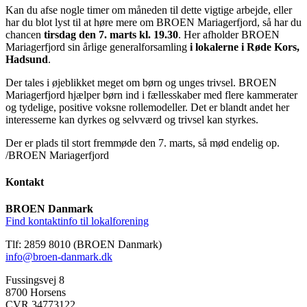
Kan du afse nogle timer om måneden til dette vigtige arbejde, eller
har du blot lyst til at høre mere om BROEN Mariagerfjord, så har du
chancen
tirsdag den 7. marts kl. 19.30
. Her afholder BROEN
Mariagerfjord sin årlige generalforsamling
i lokalerne i Røde Kors,
Hadsund
.
Der tales i øjeblikket meget om børn og unges trivsel. BROEN
Mariagerfjord hjælper børn ind i fællesskaber med flere kammerater
og tydelige, positive voksne rollemodeller. Det er blandt andet her
interesserne kan dyrkes og selvværd og trivsel kan styrkes.
Der er plads til stort fremmøde den 7. marts, så mød endelig op.
/BROEN Mariagerfjord
Kontakt
BROEN Danmark
Find kontaktinfo til lokalforening
Tlf: 2859 8010 (BROEN Danmark)
info@broen-danmark.dk
Fussingsvej 8
8700 Horsens
CVR 34773122