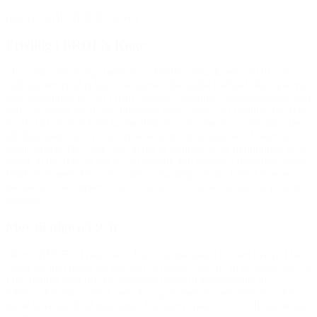
(Hilsen til BROEN Næstved)
Frivillig i BROEN Køge
“Jeg oplevede mange børn, hvor familien ikke havde råd til et par
fodboldstøvler til et barn, der gerne ville spille fodbold. Jeg oplevede
også eksempler på, at et barn ‘arvede’ storebrors fodboldstøvler, som
han var vokset ud af. Jeg oplevede også, at der var familier, der ikke
havde råd til, at et barn kunne deltage i en turnering i udlandet. Det
gik ikke alene ud over det enkelte barn, men også hele holdet, der
skulle afsted. Det viste mig, at der er familier, hvor økonomien er så
stram, at der ikke er råd til, at børnene kan deltage i fornuftige sunde
fritidsaktiviteter. Jeg synes, det er glædeligt, at der landet over er
mennesker, der mener, at der er behov for en særlig indsats på dette
område.”
Mor til pige på 9 år
“Kære BROEN Haderslev! Jeg vil gerne takke for den hjælp, I har
været for min datter og jeg. Det har gjort vores liv til et bedre sted, at
I har hjulpet med den økonomiske byrde til kontingentet til
ridning. Jeg gik psykisk ned, da jeg uventet mistede min mor. Jeg
måtte have hjælp til min datter, hun kom i pleje i et år. Mit hjerte har