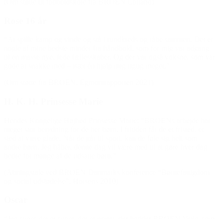
(Om støtte til fodboldskole fra BROEN Lolland)
Rose 16 år
“At spille kamp og vinde og stå i rundkreds og råbe sammen. Det er
nogle af mine bedste minder fra håndbold, som for mig var adgang
til en masse nye, fede fællesskaber. Og der var også voksne, som var
gode at snakke med – især én hjalp mig rigtig meget.”
(Om støtte fra BROEN, Egmontrapporten 2021)
H. K. H. Prinsesse Marie
Hendes Kongelige Højhed Prinsesse Marie: “BROENs arbejde har
meget stor betydning for de her børn. I fritiden får de et fristed, et
sted at være glade. Når de går til sport, kan de føle sig helt som
andre børn. Jeg håber, denne dag vil være med til at gøre hver dag
bedre for mange af de udsatte børn.”
(Åbningstale ved BROEN Danmarks konference “Børnefattigdom
og social udstødelse”, Horsens 2010)
Oscar
“Jeg synes det er super, der er noget, der hedder BROEN Vejle, som