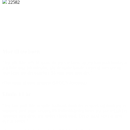
22582
Den gode historie
Mor til tre børn
“Jeg gik ikke selv til sport, da jeg var barn, og jeg kan godt huske, at
jeg følte mig lidt udenfor, når de andre havde været til stævner og
snakkede om det bagefter. Så stod man bare der.”
(Om støtte til barn gennem BROEN-forening)
Elmin 13 år
“Jeg kan godt lide at spille fodbold, fordi det er sjovt, og fordi jeg er
sammen med mine venner. På fodboldskolen lærer jeg nye teknikker
sammen med dem, jeg spiller i klub med. Det er også sjovt at lære
nye at kende.”