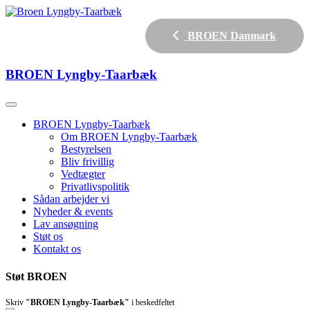
BROEN Danmark
BROEN
Lyngby-Taarbæk
BROEN Lyngby-Taarbæk
Om BROEN Lyngby-Taarbæk
Bestyrelsen
Bliv frivillig
Vedtægter
Privatlivspolitik
Sådan arbejder vi
Nyheder & events
Lav ansøgning
Støt os
Kontakt os
Støt BROEN
Skriv
"BROEN Lyngby-Taarbæk"
i beskedfeltet