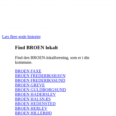
blødt over, at jeg skulle melde hende ud, så hun igen blev offer for
min sygdomshistorie. Hun fortjener at være barn og lege og ride for
glædens skyld – ikke for at glemme, men for at udvikle sig. Tak
fordi I har givet os magien i hverdagen og hjulpet med, at vi igen
kan leve et godt og trygt liv.”
(Hilsen til BROEN Haderslev)
Læs flere gode historier
Find BROEN lokalt
Find den BROEN-lokalforening, som er i din
kommune.
BROEN FAXE
BROEN FREDERIKSHAVN
BROEN FREDERIKSSUND
BROEN GREVE
BROEN GULDBORGSUND
BROEN HADERSLEV
BROEN HALSNÆS
BROEN HEDENSTED
BROEN HERLEV
BROEN HILLERØD