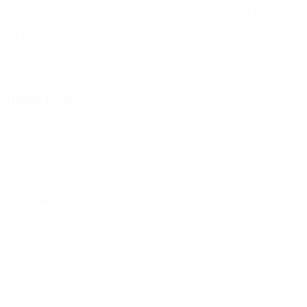
kan hjælpe mig og andre med at gå til noget, når ens mor ikke har
råd til det. Jeg vil gerne sige mange tak for det og for skoene. Jeg
har fået nye venner og er kommet i god form – jeg er blevet ret god
til håndbold. Tak!!! BROEN Vejle !!! :-)”
(Hilsen til BROEN Vejle)
Dreng 10 år
“Synes det har været dejligt at kunne få noget ‘rigtigt’ tøj til fodbold.
Det har været godt at kunne få lov til at prøve nogle forskellige
aktiviteter, så jeg kunne finde ud af, hvad jeg allerhelst ville gå til.”
(Om støtte fra BROEN)
Forælder til pige
“Først en hilsen og en STOR tak, for at I gjorde det muligt for min
datter at gå til gymnastik hele vinteren. Min datter ELSKER at lave
gymnastik og træner både om mandagen med HG Girls samt
hjemme på stuegulvet. Hun har sammen med holdet været til tre
opvisninger, og de er blevet udtaget til at give opvisning ved
Gymnastik Galla i DGI Storstrømmen i Maribo i morgen. Hvilket er
STORT inden for gymnastik :-).”