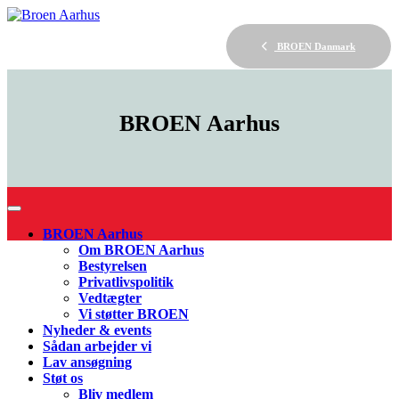
BROEN Danmark
BROEN
Aarhus
BROEN Aarhus
Om BROEN Aarhus
Bestyrelsen
Privatlivspolitik
Vedtægter
Vi støtter BROEN
Nyheder & events
Sådan arbejder vi
Lav ansøgning
Støt os
Bliv medlem