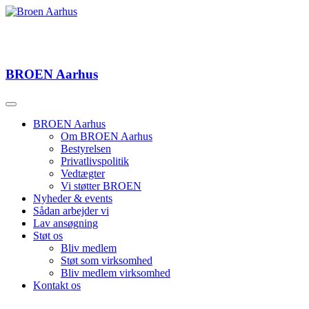
BROEN
Aarhus
BROEN Aarhus
Om BROEN Aarhus
Bestyrelsen
Privatlivspolitik
Vedtægter
Vi støtter BROEN
Nyheder & events
Sådan arbejder vi
Lav ansøgning
Støt os
Bliv medlem
Støt som virksomhed
Bliv medlem virksomhed
Kontakt os