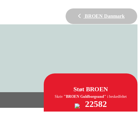
BROEN Danmark
Støt BROEN
Skriv
"BROEN Guldborgsund"
i beskedfeltet
22582