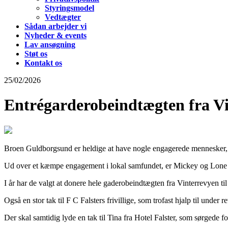
Styringsmodel
Vedtægter
Sådan arbejder vi
Nyheder & events
Lav ansøgning
Støt os
Kontakt os
25/02/2026
Entrégarderobeindtægten fra Vi
Broen Guldborgsund er heldige at have nogle engagerede mennesker, der
Ud over et kæmpe engagement i lokal samfundet, er Mickey og Lone 
I år har de valgt at donere hele gaderobeindtægten fra Vinterrevyen til
Også en stor tak til F C Falsters frivillige, som trofast hjalp til under r
Der skal samtidig lyde en tak til Tina fra Hotel Falster, som sørgede for 