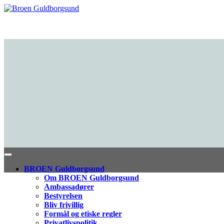
BROEN Guldborgsund
Om BROEN Guldborgsund
Ambassadører
Bestyrelsen
Bliv frivillig
Formål og etiske regler
Privatlivspolitik