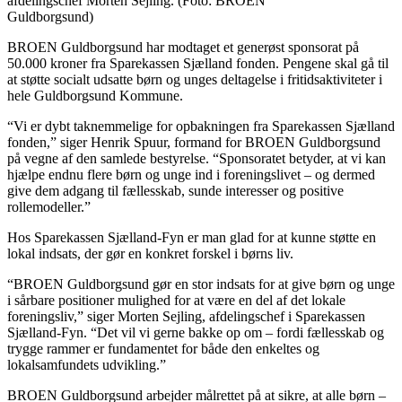
afdelingschef Morten Sejling. (Foto: BROEN
Guldborgsund)
BROEN Guldborgsund har modtaget et generøst sponsorat på
50.000 kroner fra Sparekassen Sjælland fonden. Pengene skal gå til
at støtte socialt udsatte børn og unges deltagelse i fritidsaktiviteter i
hele Guldborgsund Kommune.
“Vi er dybt taknemmelige for opbakningen fra Sparekassen Sjælland
fonden,” siger Henrik Spuur, formand for BROEN Guldborgsund
på vegne af den samlede bestyrelse. “Sponsoratet betyder, at vi kan
hjælpe endnu flere børn og unge ind i foreningslivet – og dermed
give dem adgang til fællesskab, sunde interesser og positive
rollemodeller.”
Hos Sparekassen Sjælland-Fyn er man glad for at kunne støtte en
lokal indsats, der gør en konkret forskel i børns liv.
“BROEN Guldborgsund gør en stor indsats for at give børn og unge
i sårbare positioner mulighed for at være en del af det lokale
foreningsliv,” siger Morten Sejling, afdelingschef i Sparekassen
Sjælland-Fyn. “Det vil vi gerne bakke op om – fordi fællesskab og
trygge rammer er fundamentet for både den enkeltes og
lokalsamfundets udvikling.”
BROEN Guldborgsund arbejder målrettet på at sikre, at alle børn –