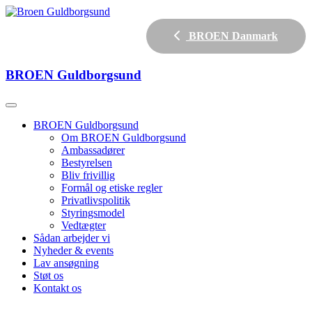
BROEN Danmark
BROEN
Guldborgsund
BROEN Guldborgsund
Om BROEN Guldborgsund
Ambassadører
Bestyrelsen
Bliv frivillig
Formål og etiske regler
Privatlivspolitik
Styringsmodel
Vedtægter
Sådan arbejder vi
Nyheder & events
Lav ansøgning
Støt os
Kontakt os