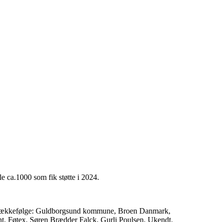
le ca.1000 som fik støtte i 2024.
lig rækkefølge: Guldborgsund kommune, Broen Danmark,
t, Føtex, Søren Brædder Falck, Gurli Poulsen, Ukendt.