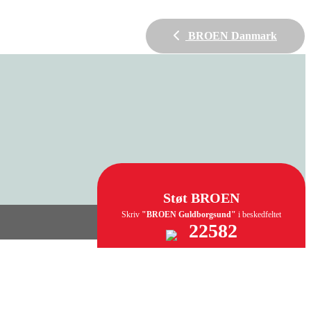
BROEN Danmark
Støt BROEN
Skriv
"BROEN Guldborgsund"
i beskedfeltet
22582