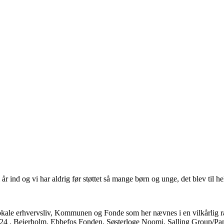
 ind og vi har aldrig før støttet så mange børn og unge, det blev til he
det lokale erhvervsliv, Kommunen og Fonde som her nævnes i en vilkår
24 , Beierholm. Ebbefos Fonden, Søsterloge Noomi, Salling Group/Pan