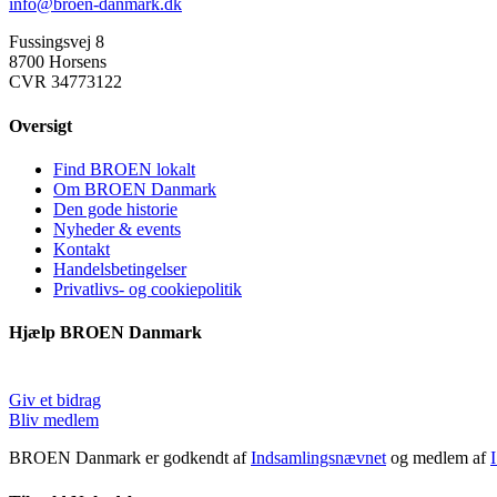
info@broen-danmark.dk
Fussingsvej 8
8700 Horsens
CVR 34773122
Oversigt
Find BROEN lokalt
Om BROEN Danmark
Den gode historie
Nyheder & events
Kontakt
Handelsbetingelser
Privatlivs- og cookiepolitik
Hjælp BROEN Danmark
Giv et bidrag
Bliv medlem
BROEN Danmark er godkendt af
Indsamlingsnævnet
og medlem af