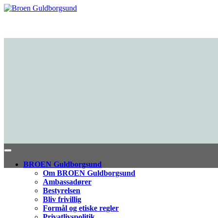
BROEN Guldborgsund
Om BROEN Guldborgsund
Ambassadører
Bestyrelsen
Bliv frivillig
Formål og etiske regler
Privatlivspolitik