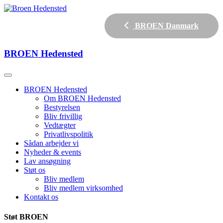
BROEN Danmark
BROEN
Hedensted
BROEN Hedensted
Om BROEN Hedensted
Bestyrelsen
Bliv frivillig
Vedtægter
Privatlivspolitik
Sådan arbejder vi
Nyheder & events
Lav ansøgning
Støt os
Bliv medlem
Bliv medlem virksomhed
Kontakt os
Støt BROEN