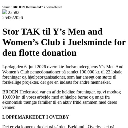
Skriv
"BROEN Hedensted"
i beskedfeltet
22582
25/06/2026
Stor TAK til Y’s Men and
Women’s Club i Juelsminde for
den flotte donation
Lørdag den 6. juni 2026 overrakte Juelsmindeegnens Y´s Men And
Women’s Club pengedonationer på samlet 190.000 kr. til 22 lokale
foreninger og hjælpeorganisationer, som har ansøgt om støtte til
forskellige projekter, der gør en indsats for andre mennesker.
BROEN Hedensted var en af de heldige foreninger, og vi modtog
10.000 kr. til vores arbejde med at hjælpe børne og unge fra
økonomisk trængte familier til en aktiv fritid sammen med deres
venner.
LOPPEMARKEDET I OVERBY
Det er via loppemarkedet på gården Bæklund i Overby, tæt på