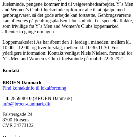
Juelsminde, pengene kommer ind til velgørenhedsarbejdet. Y´s Men
and Women’s Club i Juelsminde opfordrer alle til at hjælpe med
genbrugsvarer, så det gode arbejde kan fortsætte. Genbrugsvarerne
kan afleveres på genbrugspladsen i Juelsminde, i et specielt aflukke,
som frivillige fra Y´s Men and Women’s Clubs loppemarked
afhenter to gange om ugen.
Loppemarkedet i As har åbent den 1. lørdag i måneden, mellem kl.
10.00 – 12.00, og hver torsdag, mellem kl. 10.30-11.30. For
yderligere information: Kontakt venligst Niels Nielsen, formand for
Y´s Men and Women’s Club i Juelsminde på mobil: 2226 2921.
Kontakt
BROEN Danmark
Find kontaktinfo til lokalforening
Tlf: 2859 8010 (BROEN Danmark)
info@broen-danmark.dk
Falstersgade 24
8700 Horsens
CVR 34773122