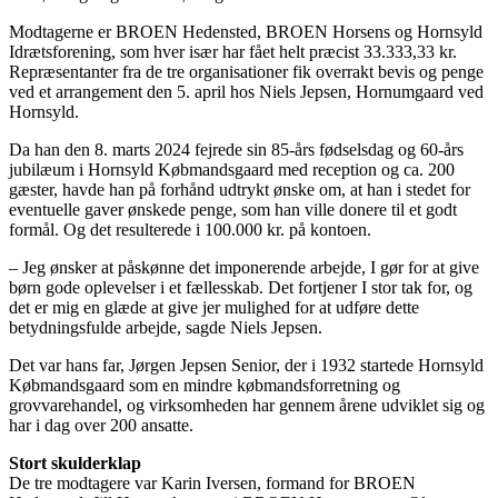
Modtagerne er BROEN Hedensted, BROEN Horsens og Hornsyld
Idrætsforening, som hver især har fået helt præcist 33.333,33 kr.
Repræsentanter fra de tre organisationer fik overrakt bevis og penge
ved et arrangement den 5. april hos Niels Jepsen, Hornumgaard ved
Hornsyld.
Da han den 8. marts 2024 fejrede sin 85-års fødselsdag og 60-års
jubilæum i Hornsyld Købmandsgaard med reception og ca. 200
gæster, havde han på forhånd udtrykt ønske om, at han i stedet for
eventuelle gaver ønskede penge, som han ville donere til et godt
formål. Og det resulterede i 100.000 kr. på kontoen.
– Jeg ønsker at påskønne det imponerende arbejde, I gør for at give
børn gode oplevelser i et fællesskab. Det fortjener I stor tak for, og
det er mig en glæde at give jer mulighed for at udføre dette
betydningsfulde arbejde, sagde Niels Jepsen.
Det var hans far, Jørgen Jepsen Senior, der i 1932 startede Hornsyld
Købmandsgaard som en mindre købmandsforretning og
grovvarehandel, og virksomheden har gennem årene udviklet sig og
har i dag over 200 ansatte.
Stort skulderklap
De tre modtagere var Karin Iversen, formand for BROEN