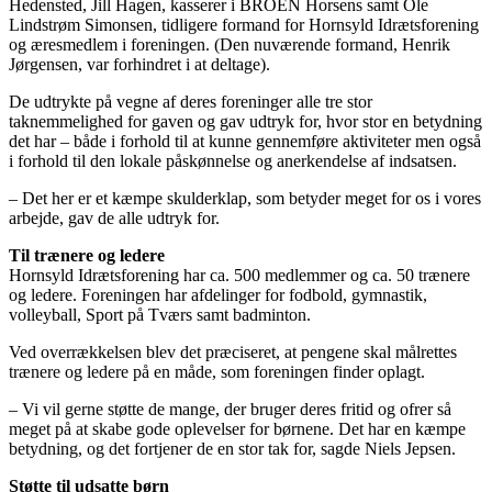
Hedensted, Jill Hagen, kasserer i BROEN Horsens samt Ole
Lindstrøm Simonsen, tidligere formand for Hornsyld Idrætsforening
og æresmedlem i foreningen. (Den nuværende formand, Henrik
Jørgensen, var forhindret i at deltage).
De udtrykte på vegne af deres foreninger alle tre stor
taknemmelighed for gaven og gav udtryk for, hvor stor en betydning
det har – både i forhold til at kunne gennemføre aktiviteter men også
i forhold til den lokale påskønnelse og anerkendelse af indsatsen.
– Det her er et kæmpe skulderklap, som betyder meget for os i vores
arbejde, gav de alle udtryk for.
Til trænere og ledere
Hornsyld Idrætsforening har ca. 500 medlemmer og ca. 50 trænere
og ledere. Foreningen har afdelinger for fodbold, gymnastik,
volleyball, Sport på Tværs samt badminton.
Ved overrækkelsen blev det præciseret, at pengene skal målrettes
trænere og ledere på en måde, som foreningen finder oplagt.
– Vi vil gerne støtte de mange, der bruger deres fritid og ofrer så
meget på at skabe gode oplevelser for børnene. Det har en kæmpe
betydning, og det fortjener de en stor tak for, sagde Niels Jepsen.
Støtte til udsatte børn