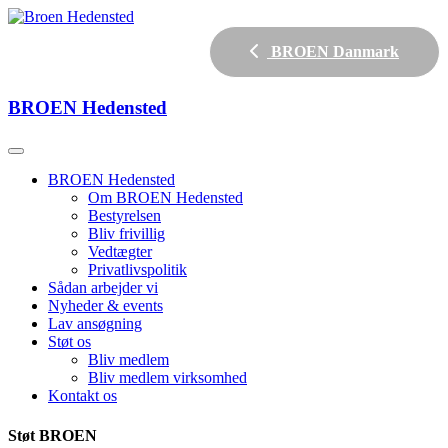
BROEN Danmark
BROEN
Hedensted
BROEN Hedensted
Om BROEN Hedensted
Bestyrelsen
Bliv frivillig
Vedtægter
Privatlivspolitik
Sådan arbejder vi
Nyheder & events
Lav ansøgning
Støt os
Bliv medlem
Bliv medlem virksomhed
Kontakt os
Støt BROEN