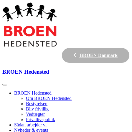
BROEN Danmark
BROEN
Hedensted
BROEN Hedensted
Om BROEN Hedensted
Bestyrelsen
Bliv frivillig
Vedtægter
Privatlivspolitik
Sådan arbejder vi
Nyheder & events