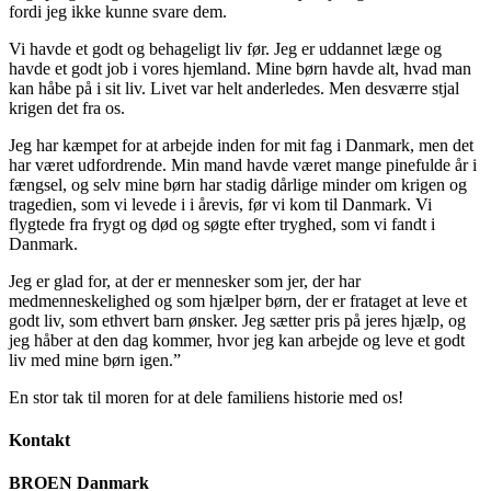
fordi jeg ikke kunne svare dem.
Vi havde et godt og behageligt liv før. Jeg er uddannet læge og
havde et godt job i vores hjemland. Mine børn havde alt, hvad man
kan håbe på i sit liv. Livet var helt anderledes. Men desværre stjal
krigen det fra os.
Jeg har kæmpet for at arbejde inden for mit fag i Danmark, men det
har været udfordrende. Min mand havde været mange pinefulde år i
fængsel, og selv mine børn har stadig dårlige minder om krigen og
tragedien, som vi levede i i årevis, før vi kom til Danmark. Vi
flygtede fra frygt og død og søgte efter tryghed, som vi fandt i
Danmark.
Jeg er glad for, at der er mennesker som jer, der har
medmenneskelighed og som hjælper børn, der er frataget at leve et
godt liv, som ethvert barn ønsker. Jeg sætter pris på jeres hjælp, og
jeg håber at den dag kommer, hvor jeg kan arbejde og leve et godt
liv med mine børn igen.”
En stor tak til moren for at dele familiens historie med os!
Kontakt
BROEN Danmark