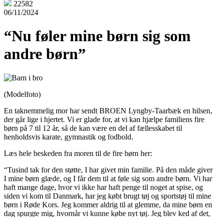
22582
06/11/2024
“Nu føler mine børn sig som
andre børn”
(Modelfoto)
En taknemmelig mor har sendt BROEN Lyngby-Taarbæk en hilsen,
der går lige i hjertet. Vi er glade for, at vi kan hjælpe familiens fire
børn på 7 til 12 år, så de kan være en del af fællesskabet til
henholdsvis karate, gymnastik og fodbold.
Læs hele beskeden fra moren til de fire børn her:
“Tusind tak for den støtte, I har givet min familie. På den måde giver
I mine børn glæde, og I får dem til at føle sig som andre børn. Vi har
haft mange dage, hvor vi ikke har haft penge til noget at spise, og
siden vi kom til Danmark, har jeg købt brugt tøj og sportstøj til mine
børn i Røde Kors. Jeg kommer aldrig til at glemme, da mine børn en
dag spurgte mig, hvornår vi kunne købe nyt tøj. Jeg blev ked af det,