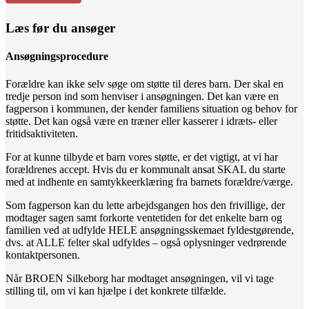
Læs før du ansøger
Ansøgningsprocedure
Forældre kan ikke selv søge om støtte til deres barn. Der skal en
tredje person ind som henviser i ansøgningen. Det kan være en
fagperson i kommunen, der kender familiens situation og behov for
støtte. Det kan også være en træner eller kasserer i idræts- eller
fritidsaktiviteten.
For at kunne tilbyde et barn vores støtte, er det vigtigt, at vi har
forældrenes accept. Hvis du er kommunalt ansat SKAL du starte
med at indhente en samtykkeerklæring fra barnets forældre/værge.
Som fagperson kan du lette arbejdsgangen hos den frivillige, der
modtager sagen samt forkorte ventetiden for det enkelte barn og
familien ved at udfylde HELE ansøgningsskemaet fyldestgørende,
dvs. at ALLE felter skal udfyldes – også oplysninger vedrørende
kontaktpersonen.
Når BROEN Silkeborg har modtaget ansøgningen, vil vi tage
stilling til, om vi kan hjælpe i det konkrete tilfælde.