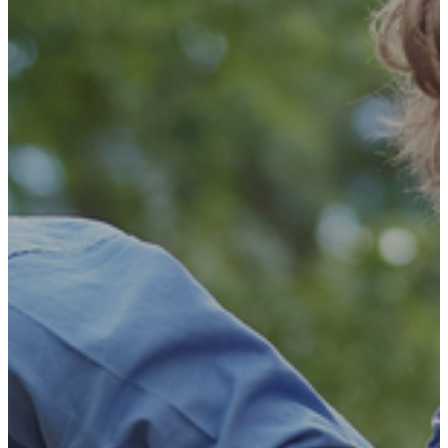
cigaretter og drikke vildt i weekenderne. Anders er desuden gået fra
et fravær på skolen på 90 % til tæt på 0 %.” (hilsen til BROEN
Lolland om 16-årig dreng på specialskole)
Mor til pige
“Kære BROEN! Jeg vil lige fortælle jer, hvor glade vi er for, at hun
har gymnastikplads. Hun har fået en veninde på holdet og elsker
gymnastik. Hun er ikke så meget i skole og har ikke noget socialt i
klassen. Til gymnastikken er det slet ikke til at se, at hun har de
udfordringer hun har, det er fordi hun kan lide det, og der ikke stilles
krav hun ikke kan indfri. Med den baggrund så er det derfor vi er så
glade og taknemmelige for jeres hjælp. Af hele hjertet tak.”
(Hilsen til BROEN Lyngby-Taarbæk)
Oscar
“Jeg synes det er super, der er noget, der hedder BROEN Vejle, som
kan hjælpe mig og andre med at gå til noget, når ens mor ikke har
råd til det. Jeg vil gerne sige mange tak for det og for skoene. Jeg
har fået nye venner og er kommet i god form – jeg er blevet ret god
til håndbold. Tak!!! BROEN Vejle !!! :-)”