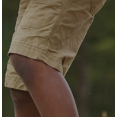
Marlene Harpsøe
Marlene Harpsøe, socialordfører, Danmarksdemokraterne: “Alt for
mange børn fra udsatte familier spiller hverken fodbold, træner
gymnastik eller går til svømning. Det arbejder
BROEN
for at lave
om på. Ildsjæle overalt i Danmark får hver dag børn og unge fra
udsatte familier ud i foreningslivet. At have venner og fællesskaber
udenfor skolen er meget vigtigt. Det styrker børnenes selvværd og
får dem til at lykkes.”
(Ved besøg hos BROEN Rudersdal 10. marts 2023)
Mor til pige på 9 år
“Kære BROEN Haderslev! Jeg vil gerne takke for den hjælp, I har
været for min datter og jeg. Det har gjort vores liv til et bedre sted, at
I har hjulpet med den økonomiske byrde til kontingentet til
ridning. Jeg gik psykisk ned, da jeg uventet mistede min mor. Jeg
måtte have hjælp til min datter, hun kom i pleje i et år. Mit hjerte har
blødt over, at jeg skulle melde hende ud, så hun igen blev offer for
min sygdomshistorie. Hun fortjener at være barn og lege og ride for
glædens skyld – ikke for at glemme, men for at udvikle sig. Tak
fordi I har givet os magien i hverdagen og hjulpet med, at vi igen
kan leve et godt og trygt liv.”