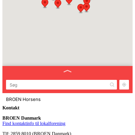
BROEN Horsens
Horsens
Kontakt
BROEN Danmark
BROEN Frederikshavn
Find kontaktinfo til lokalforening
Frederikshavn
Tlf: 2859 8010 (BROEN Danmark)