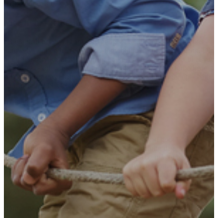
(Hilsen til BROEN Vejle)
Mor til basketdreng
“Basketball har givet ham et trygt og støttende fællesskab, styrket
hans selvværd og haft en positiv indvirkning på hans skolegang. Din
hjælp har betydet, at han gennem basket er blevet motiveret til at yde
sit bedste i skolen ligeså vel som på basketbanen. Hans forbedrede
selvværd har givet ham modet til at tage nye udfordringer op – både
på banen og i klasselokalet.”
(Hilsen til BROEN Herlev)
Judith 14 år
“Det er vigtigt for mig at dyrke sport, fordi jeg kan godt lide at få
brændt en masse krudt af. Selv om jeg har en dårlig dag, kan jeg
godt lide at møde op og være med, eller se på og måske bakke de
andre op fra sidelinjen. Jeg har altid villet dyrke sport, især fodbold.
Men jeg har aldrig fået mulighed for det. Jeg har fået mange
venskaber gennem fodbold. Vi piger er blevet tættere på hinanden,
og vi er blevet mere end bare gode venner.”
(Om at gå til fodbold med støtte fra BROEN Lolland)