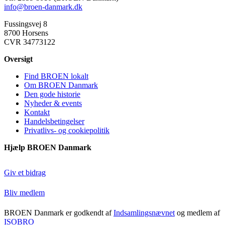
BROEN Frederikssund
info@broen-danmark.dk
Frederikssund
Fussingsvej 8
8700 Horsens
BROEN Greve
CVR 34773122
2670, Greve
Oversigt
BROEN Guldborgsund
Find BROEN lokalt
Guldborgsund
Om BROEN Danmark
Den gode historie
BROEN Haderslev
Nyheder & events
Kontakt
Haderslev
Handelsbetingelser
Privatlivs- og cookiepolitik
BROEN Halsnæs
Hjælp BROEN Danmark
Halsnæs
BROEN Hedensted
Giv et bidrag
Hedensted
Bliv medlem
BROEN Herlev
BROEN Danmark er godkendt af
Indsamlingsnævnet
og medlem af
Herlev
ISOBRO