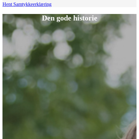
Hent Samtykkeerklæring
Den gode historie
Frivillig i BROEN Horsens
“En pige på 11 år ringer til en af BROENs frivillige en lørdag
formiddag og spørger grædende, om hun kan låne penge til en
busbillet til Vejle, hvor hun skal deltage i et sportsstævne. Den
frivillige vælger at hente pigen og køre hende til Vejle. Da han
spørger, om ikke hun kan låne pengene af sin mor, som hun bor
alene med, svarer hun med tårer i øjnene: ‘Det ved jeg ikke. Hun gik
på Klods Hans (værtshus) i torsdags, og jeg har ikke set hende
siden.’ ”
Familiecentermedarbejder i kommune
“Anders har fået rigtigt meget ud af at få muligheden for at træne
igennem jer. Anders træner næsten hver dag og har fået mange af
sine kammerater med i centeret også, hvilket gør, at de incl. Anders
lever sundere, får søvn og spiser sund kost, flere stopper med at ryge