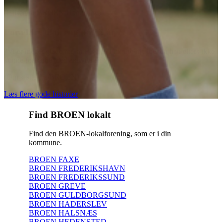
(Hilsen til BROEN Haderslev)
Forældre til dreng på 12 år
“Vi er meget glade for, at BROEN kunne hjælpe, da han ellers ikke
kunne fortsætte med aktiviteten :)”
(Om støtte fra BROEN)
Læs flere gode historier
Find BROEN lokalt
Find den BROEN-lokalforening, som er i din
kommune.
BROEN FAXE
BROEN FREDERIKSHAVN
BROEN FREDERIKSSUND
BROEN GREVE
BROEN GULDBORGSUND
BROEN HADERSLEV
BROEN HALSNÆS
BROEN HEDENSTED