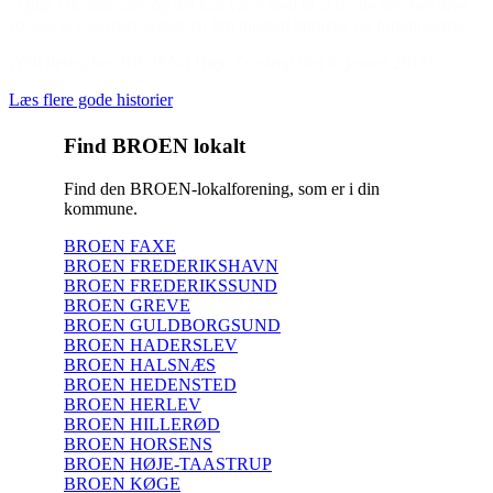
vigtigt i de områder, og det kan være med til at bryde den negative
sociale arv, at man skaber en bro mellem børnene og foreningerne.”
(Ved besøg hos BROEN i Høje-Taastrup den 8. januar 2018)
Læs flere gode historier
Find BROEN lokalt
Find den BROEN-lokalforening, som er i din
kommune.
BROEN FAXE
BROEN FREDERIKSHAVN
BROEN FREDERIKSSUND
BROEN GREVE
BROEN GULDBORGSUND
BROEN HADERSLEV
BROEN HALSNÆS
BROEN HEDENSTED
BROEN HERLEV
BROEN HILLERØD
BROEN HORSENS
BROEN HØJE-TAASTRUP
BROEN KØGE