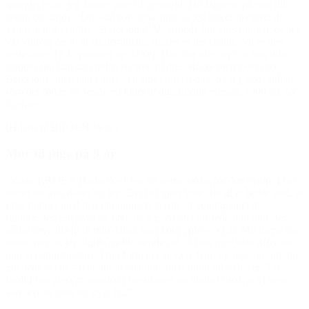
spurgte, hvad jeg kunne gøre til gengæld. Du kiggede på min lille
dreng og sagde: ‘Du skal bare love mig, at jeg bliver inviteret til
kamp, når du spiller i Barcelona!’ Vi grinede lidt allesammen, og jeg
var ydmyg og dybt taknemmelig, og det er jeg stadig. Nu er den
bette unge 17 år gammel og på vej. Han har ofte sagt, at han ikke
stopper før, han kan indfri sit løfte til dig. Måske bliver det ikke
Barcelona, men han ender i en stor klub en dag, og jeg ved, at han
som det første vil sende en billet til dig. Endnu engang 1000 tak for
hjælpen!”
(Hilsen til BROEN Vejle)
Mor til pige på 9 år
“Kære BROEN Haderslev! Jeg vil gerne takke for den hjælp, I har
været for min datter og jeg. Det har gjort vores liv til et bedre sted, at
I har hjulpet med den økonomiske byrde til kontingentet til
ridning. Jeg gik psykisk ned, da jeg uventet mistede min mor. Jeg
måtte have hjælp til min datter, hun kom i pleje i et år. Mit hjerte har
blødt over, at jeg skulle melde hende ud, så hun igen blev offer for
min sygdomshistorie. Hun fortjener at være barn og lege og ride for
glædens skyld – ikke for at glemme, men for at udvikle sig. Tak
fordi I har givet os magien i hverdagen og hjulpet med, at vi igen
kan leve et godt og trygt liv.”