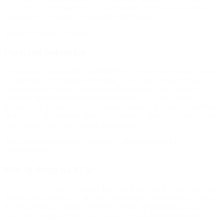
barn, som virkelig stortrives, har fået venner og elsker at komme på
rideskolen. Tusind tak til dig og BROEN Herlev.”
(Hilsen til BROEN Herlev)
Formand bokseklub
“Vi har et tæt samarbejde med BROEN, og vi har flere, der er startet
op med hjælp til at betale kontingent. Vi har også lavet en aftale
omkring køb af udstyr, som nye medlemmer kan låne. BROEN
køber for eksempel fem par boksehandsker, og så har vi dem
liggende her. Så ved vi, at hvis nogen stopper, har vi stadig handsker
til de næste, der kommer. BROEN hjælper os altid – også hvis vi må
søge ekstra til folk, der skal ud til turnering.”
(Om samarbejde mellem Nykøbing F. Bokseklub og BROEN
Guldborgsund)
Mor til dreng på 17 år
“Hej BROEN Vejle og Sanne! Jeg aner ikke, hvor jeg skal begynde,
men da min dreng var 11 år, lærte vi BROEN Vejle og dig at kende.
Jeg havde ikke penge til at lade ham dyrke sin drømmesport. Du
trådte ind, og jeg glemmer ALDRIG dine ord, da jeg første gang