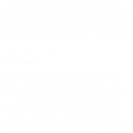
af alt, at føle sig som de andre. BROEN har skabt smil og glæde i
vores lille hjem, da de ligesom deres kammerater kan deltage i den
sportsgren, de holder så meget af. I et år har de gået til svømning nu,
og de smiler hver eneste gang. For mig som mor betyder det rigtig
meget. At BROEN vil bruge deres midler på at glæde mine børn,
giver mig mere overskud på min mor-konto. Det giver mig mindre
økonomiske bekymringer samt stor glæde, da jeg på den måde kan
give mine børn mere glæde i deres hverdag.”
(Hilsen til BROEN Aalborg)
Mor til ridepige
“Kære Lars! Jeg vil fortælle, at min datter stadig er på Herlev
Rideskole. Hun stortrives, og alt går bare godt. Hun er ved at få
opbygget selvtilliden og har fået langt mere tro på sig selv. Hun er
blevet passer på en hest, som hun elsker højt. Hun har nu arbejde i
sigte, og er sat under oplæring til fodring af hestene og kan tjene lidt
selv. Hun er blomstret meget, og hun er næsten på rideskolen hver
dag. Hendes store drøm er at få part på en hest, og denne drøm er
kommet tættere på, fordi hun selv vil kunne være med til at betale
for det. Jeg vil sige tak for, at du har givet hende muligheden for at
komme på rideskolen, det har haft en kæmpe betydning. Vi er gået
fra at have et barn, som hver dag kom hjem fra skole og bare lå/sad
på sit værelse, ingen venner havde og intet socialt. Til nu at have et