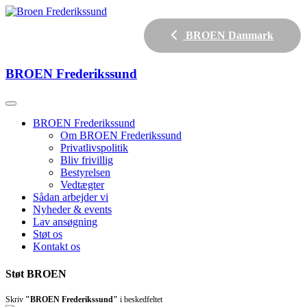
BROEN Danmark
BROEN
Frederikssund
BROEN Frederikssund
Om BROEN Frederikssund
Privatlivspolitik
Bliv frivillig
Bestyrelsen
Vedtægter
Sådan arbejder vi
Nyheder & events
Lav ansøgning
Støt os
Kontakt os
Støt BROEN
Skriv
"BROEN Frederikssund"
i beskedfeltet