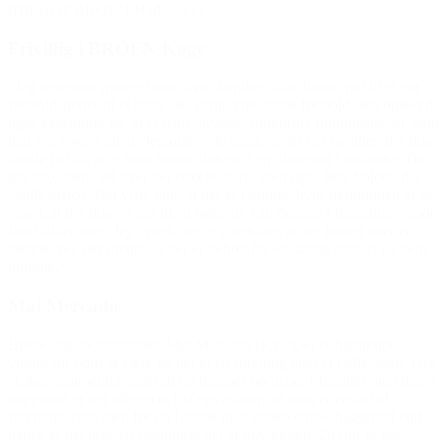
(Hilsen til BROEN Haderslev)
Frivillig i BROEN Køge
“Jeg oplevede mange børn, hvor familien ikke havde råd til et par
fodboldstøvler til et barn, der gerne ville spille fodbold. Jeg oplevede
også eksempler på, at et barn ‘arvede’ storebrors fodboldstøvler, som
han var vokset ud af. Jeg oplevede også, at der var familier, der ikke
havde råd til, at et barn kunne deltage i en turnering i udlandet. Det
gik ikke alene ud over det enkelte barn, men også hele holdet, der
skulle afsted. Det viste mig, at der er familier, hvor økonomien er så
stram, at der ikke er råd til, at børnene kan deltage i fornuftige sunde
fritidsaktiviteter. Jeg synes, det er glædeligt, at der landet over er
mennesker, der mener, at der er behov for en særlig indsats på dette
område.”
Mai Mercado
Børne- og socialminister Mai Mercado (K): “Det er hamrende
vigtigt for børn at være en del af en forening eller et fællesskab. Det
skaber sammenhængskraft og hjælper børnene. I familier med dansk
baggrund er det ofte en del af opvæksten, at man er en del af
foreningslivet, men for en familie med anden etnisk baggrund end
dansk er det ikke en fasttømret del af opvæksten. Derfor er det