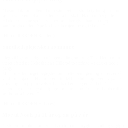
“Tusind tak for støtten til min søn. Det har stor betydning for min
søn at være en del af spejdernes fællesskab. Han har fået gode
relationer til sine spejdervenner, som har givet ham en ro og
samhørighed, der afspejles både herhjemme og i skolen.”
(Hilsen til BROEN Randers)
Sundhedsplejerske i kommune
“Jeg vil lige give dig en tilbagemelding omkring Teis. Han har nu
været afsted på Helteskolen i Hillerød to fredage – i dag er tredje
gang.
Mor fortæller meget begejstret om Heltetræningen, og at Teis er så
glad for at gå der. Han refererer til det hele tiden og øver sig på de
yoga- og kampsportøvelser, han har lært. Jeg er så glad på Teis’
vegne, og det er lige det rigtige for ham. Han får der redskaber til at
styrke sit selvværd.”
(Hilsen til BROEN Halsnæs)
Mor til Noah på 11 år og Sia på 7 år
“Lykken for mine børn er en barndom med tryghed, smil og vigtigst