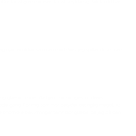
ke for at glemme, men for at udvikle sig. Tak fordi I har
 jeg nye teknikker sammen med dem, jeg spiller i klub med.
og glæde i vores lille hjem, da de ligesom deres
neste gang. For mig som mor betyder det rigtig meget. At
 økonomiske bekymringer samt stor glæde, da jeg på den