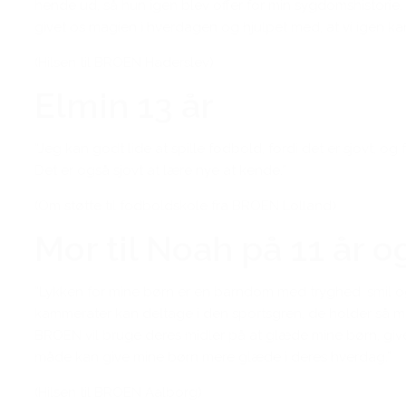
hende ud, så hun igen blev offer for min sygdomshistorie. 
givet os magien i hverdagen og hjulpet med, at vi igen kan 
(Hilsen til BROEN Haderslev)
Elmin 13 år
“Jeg kan godt lide at spille fodbold, fordi det er sjovt,
Det er også sjovt at lære nye at kende.”
(Om støtte til fodboldskole fra BROEN Lolland)
Mor til Noah på 11 år og
“Lykken for mine børn er en barndom med tryghed, smil og 
kammerater kan deltage i den sportsgren, de holder så meg
BROEN vil bruge deres midler på at glæde mine børn, gi
måde kan give mine børn mere glæde i deres hverdag.”
(Hilsen til BROEN Aalborg)