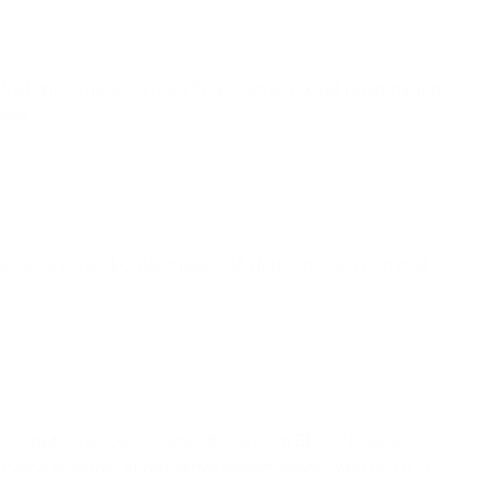
 at spille mere og med flere. Han er blevet rigtig dygtig,
der.”
kke råd til på en kontanthjælp. Så derfor har jeg benyttet
til noget, så er det organisationer som BROEN, der er
 et barns skæbne, at det stifter bekendtskab med BROEN.”