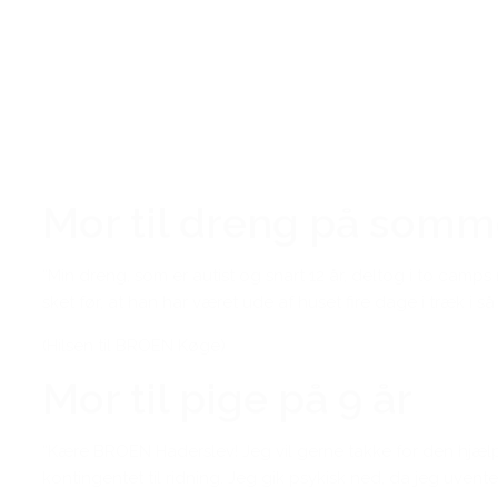
Mor til dreng på som
“Min dreng, som er autist og snart 12 år, deltog i to camp
sket før, at han har været ude af huset fire dage i træk i så
(Hilsen til BROEN Køge)
Mor til pige på 9 år
“Kære BROEN Haderslev! Jeg vil gerne takke for den hjælp, I
kontingentet til ridning. Jeg gik psykisk ned, da jeg uvente