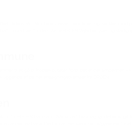
ået i tidens løb. Nicolai er blevet mere åben og har fået mod på
haft. Tusind tak for den støtte BROEN Vejle har ydet og stadig y
ommune
mer til at gå til fritidsaktiviteter, fordi det er der simpelthen i
stak liggende af de her ansøgningsskemaer fra BROEN.”
en
ektor for BROEN Danmark: “Når vi ved, hvor vigtigt det er at gå 
e får en anden livsbane. Derfor kan det være helt afgørende for