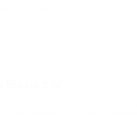
Hun fortjener at være barn og lege og ride for glædens skyld – ik
leve et godt og trygt liv.”
 og fordi jeg er sammen med mine venner. På fodboldskolen lærer
 Sia på 7 år
vigtigst af alt, at føle sig som de andre. BROEN har skabt smil 
et af. I et år har de gået til svømning nu, og de smiler hver e
ver mig mere overskud på min mor-konto. Det giver mig mindre