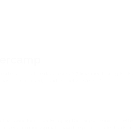
Den gode historie
mercamp
s med e-sport, i alt fire dage á cirka 6-7 timer med træning, kon
 mange timer. Tusind, tusind tak. Det var så stort!”
 har været for min datter og jeg. Det har gjort vores liv til et 
t mistede min mor. Jeg måtte have hjælp til min datter, hun kom i p