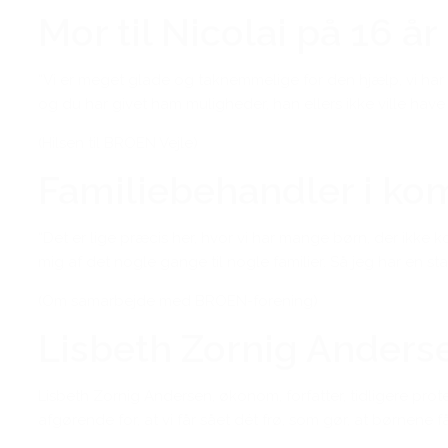
Mor til Nicolai på 16 år
“Vi er meget glade og taknemmelige for den hjælp, vi har f
og du har givet ham muligheder, han ellers ikke ville have 
(Hilsen til BROEN Vejle)
Familiebehandler i k
“Det er lige præcis her, hvor vi har mange børn, der ikke kom
mig af det nogle gange til nogle familier. Så jeg har en 
(Om samarbejde med BROEN-forening)
Lisbeth Zornig Anders
Lisbeth Zornig Andersen, økonom, forfatter, tidligere prot
afgørende for, at vi får sået dét frø, som gør, at børnen