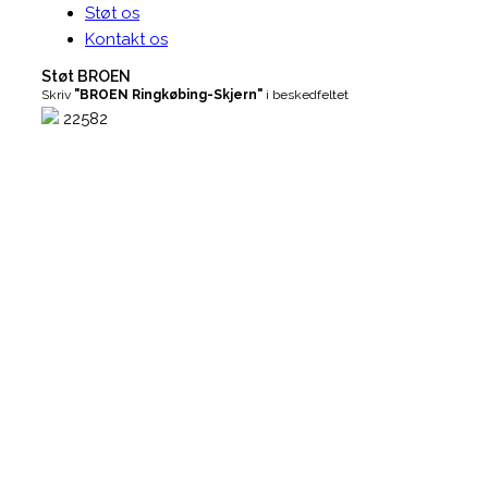
Støt os
Kontakt os
Støt BROEN
Skriv
"BROEN Ringkøbing-Skjern"
i beskedfeltet
22582
Lav ansøgning
Vores målgruppe er socialt udsatte børn i 
år i hele Ringkøbing-Skjern Kommune. Fagp
som henviser børn til BROEN Ringkøbing-Sk
typisk skolelærere/pædagoger, sundhedsp