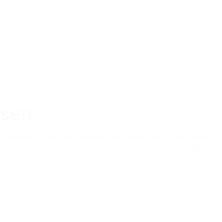
Den gode historie
rsen
 protektor for BROEN Danmark: “Når vi ved, hvor vigtigt det er a
, at børnene får en anden livsbane. Derfor kan det være helt afg
)