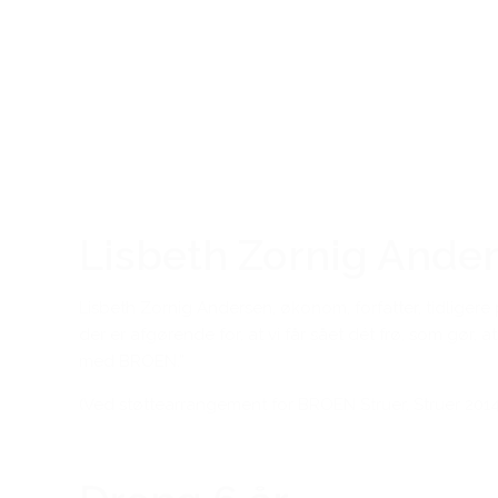
Lisbeth Zornig Ande
Lisbeth Zornig Andersen, økonom, forfatter, tidligere
der er afgørende for, at vi får sået dét frø, som gør
med BROEN.”
(Ved støttearrangement for BROEN Struer, Struer 2014