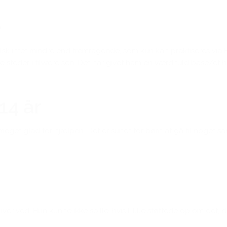
e
alsk intet mindre end fremragende, som kun kan praktiseres via 
teder i tilværelsen. Det har givet ham en værdifuld base/et ho
14 år
g er meget glad for hjælpen. Det er sundt for børn at gå til noget
iver ved. Hun kunne ikke spille, hvis I ikke støttede op om det, d