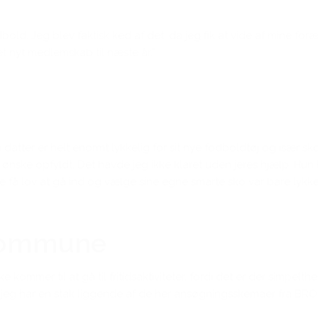
 fodbold. Jeg blev faktisk ked af det, da jeg fik at vide af mine f
et nyt medlemskab til næste år.”
 Min datter er helt enormt lykkelig for sit nye fodboldtøj og isæ
 et ønske opfyldt. Det havde jeg ikke klaret uden jeres hjælp. H
 få lov at gå ind og vælge sine egne smarte sko var bare lykken
 kommune
e kommer til at gå til fritidsaktiviteter, fordi det er der simpelt
Så jeg har en stak liggende af de her ansøgningsskemaer fra BRO