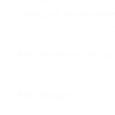
(Om samarbejde med BROEN-forening)
Dreng på musikskol
“Han er en succeshistorie. Han har udviklet sig musik
kammeratskab, som han med sikkerhed ikke har andre s
(Hilsen til BROEN Vejen)
Mor til børn på 11 og 
“Jeg har ikke selv råd til, at de går til noget. Så je
derhjemme.”
(Aktiv Fritid i Vejle Kommune)
Mor til pige
“Sofie har spillet nu fem år med jeres støtte, og hun bl
Så jeg takker så meget.”