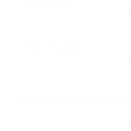
Dreng 6 år
“Jeg vil skrive om, at jeg var rigtig glad for at gå til
dårlig økonomi, og at de ikke længere kan betale til 
(Om støtte fra BROEN)
Mor til pige
“Jeg vil bare lige sige jer tusind tak for jeres hjælp!
børn er lykkelige – så i dag fik jeg intet mindre end
holdet havde jo nogle smarte nogle … så at hun kunne
(Om støtte fra BROEN Guldborgsund)
Familiebehandler i
“Det er lige præcis her, hvor vi har mange børn, der ikk
benyttet mig af det nogle gange til nogle familier. 