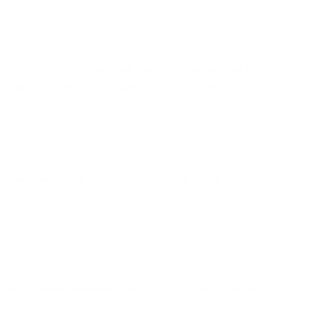
BROENs tilskud – ubetinget. Samtidig har han fået et
ldepunkt i livet. Stor respekt for BROENs betydning.”
 sammen med andre børn – i stedet for at sidde
a jeg ik
ke har økonomi til det pga. sygdom og studie.