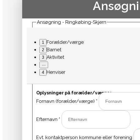
Ansøgn
Ansøgning - Ringkøbing-Skjern
Forælder/værge
Barnet
Aktivitet
Henviser
Oplysninger på forælder/værge:
Fornavn (forælder/værge)
*
Efternavn
*
Evt. kontaktperson kommune eller forening