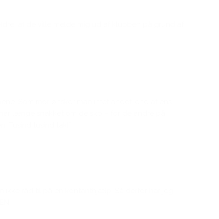
orældre, at de ville melde mig ud af klubben på grund af
r skoene. Som mor ønsker man intet andet, end at ens
un har længe snakket om de sko – for de andre på
. Tusind tusind tak!”
hen ikke råd til på en kontanthjælp. Så derfor har jeg
EN.”