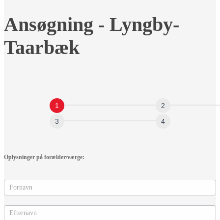
Ansøgning
Ansøgning - Lyngby-
-
Lyngby-
Taarbæk
Taarbæk
Oplysninger på forælder/værge: