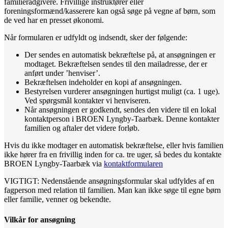
familierådgivere. Frivillige instruktører eller
foreningsformænd/kasserere kan også søge på vegne af børn, som
de ved har en presset økonomi.
Når formularen er udfyldt og indsendt, sker der følgende:
Der sendes en automatisk bekræftelse på, at ansøgningen er
modtaget. Bekræftelsen sendes til den mailadresse, der er
anført under ’henviser’.
Bekræftelsen indeholder en kopi af ansøgningen.
Bestyrelsen vurderer ansøgningen hurtigst muligt (ca. 1 uge).
Ved spørgsmål kontakter vi henviseren.
Når ansøgningen er godkendt, sendes den videre til en lokal
kontaktperson i BROEN Lyngby-Taarbæk. Denne kontakter
familien og aftaler det videre forløb.
Hvis du ikke modtager en automatisk bekræftelse, eller hvis familien
ikke hører fra en frivillig inden for ca. tre uger, så bedes du kontakte
BROEN Lyngby-Taarbæk via
kontaktformularen
VIGTIGT: Nedenstående ansøgningsformular skal udfyldes af en
fagperson med relation til familien. Man kan ikke søge til egne børn
eller familie, venner og bekendte.
Vilkår for ansøgning