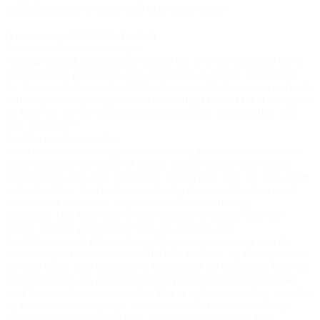
holdkammerater, da det er med til at styrke ham.”
(I ansøgning til BROEN Tønder)
Beboerkonsulent i helhedsplan
“Det har indvirkning på deres sociale liv, at de har mulighed for at
deltage i idræt på lige fod med andre børn og deltage i det sociale
liv, der er omkring en idrætsklub. Der er sundhedsmæssige gevinster
ved at dyrke motion, og så er de beskæftiget i stedet for at hænge ud
og kede sig. De får nogle aktivitetsmuligheder, som de ellers ikke
ville have haft.”
Frivillig om Jens på 15 år
“Jens er det sidste år begyndt at isolere sig på sit værelse, hvor han
spiller computer det meste af dagen. Skolen og den nære familie
oplever ham, som mere indesluttet, trist og tavs. Selv har Jens svært
ved at beskrive, hvorfor han har fået det så svært. Men han har et
ønske om at bryde den ‘negative cirkel’ af isolation og
inaktivitet. Han taler med sin mor om at gå til fitness med sine
venner. Mor vil gerne bakke ham op, men har som
invalidepensionist ikke midlerne. Mor ansøger sammen med sin
familieterapeut om midler ved BROEN Randers, og får dagen efter
bevilget støtte. Jens begynder til fitness med sin kammerat. Kort tid
efter sælger han sin computer og begynder også at spille fodbold
med kammeraterne i weekenden. Der er stadig mange ting, som Jens
og familien skal arbejde på, men Jens har fået et mere aktivt og
socialt liv, og mor er lettet over, at han har det bedre og kan