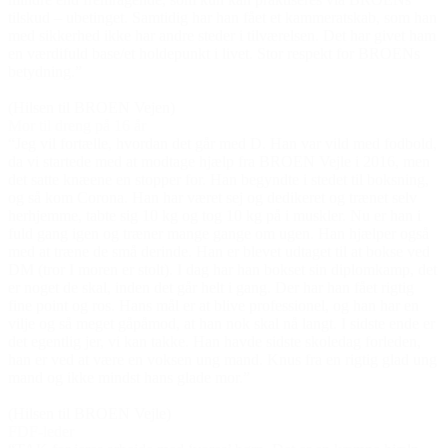
tilskud – ubetinget. Samtidig har han fået et kammeratskab, som han
med sikkerhed ikke har andre steder i tilværelsen. Det har givet ham
en værdifuld base/et holdepunkt i livet. Stor respekt for BROENs
betydning.”
(Hilsen til BROEN Vejen)
Mor til dreng på 16 år
“Jeg vil fortælle, hvordan det går med D. Han var vild med fodbold,
da vi startede med at modtage hjælp fra BROEN Vejle i 2016, men
det satte knæene en stopper for. Han begyndte i stedet til boksning,
og så kom Corona. Han har været sej og dedikeret og trænet selv
herhjemme, tabte sig 10 kg og tog 10 kg på i muskler. Nu er han i
fuld gang igen og træner mange gange om ugen. Han hjælper også
med at træne de små derinde. Han er blevet udtaget til at bokse ved
DM (tror I moren er stolt). I dag har han bokset sin diplomkamp, det
er noget de skal, inden det går helt i gang. Der har han fået rigtig
fine point og ros. Hans mål er at blive professionel, og han har en
vilje og så meget gåpåmod, at han nok skal nå langt. I sidste ende er
det egentlig jer, vi kan takke. Han havde sidste skoledag forleden,
han er ved at være en voksen ung mand. Knus fra en rigtig glad ung
mand og ikke mindst hans glade mor.”
(Hilsen til BROEN Vejle)
FDF-leder