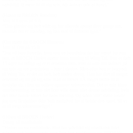
samtidigt få mere tid til sig selv, når Jens er ude af huset.”
(Hilsen til BROEN Randers)
Mor til Lucas på 6 år
“Han glæder sig helt vildt og har allerede spurgt flere gange om,
hvornår det er mandag, og han skal til fodbold igen.”
(Om støtte fra BROEN Horsens)
Mor til Teis på 15 år
“Jeg vil bare fortælle, hvor stor en betydning det har været for min
søn, at BROEN Herlev støtter hans træning til Wing Tai. Teis er født
15 uger for tidligt og er et sensitivt barn. Han er ofte lidt usikker på
sig selv og sin præstation – især i skolen. Men efter han er begyndt
til Wing Tai, er det en helt, helt anden dreng. Han har fået så meget
selvtillid og tro på sig selv. Han er blevet SÅ meget bedre til at
fordybe sig i ting og udføre opgaver selvstændigt. Det er min klare
overbevisning, at han slet ikke ville have nået denne udvikling, hvis
det ikke havde været for hans træning. Og uden ‘din’ støtte havde
jeg som flexjobber ikke haft mulighed for at betale den sport. Så vi
er så evigt taknemmelige!”
(Hilsen til BROEN Herlev)
Dreng på musikskole
“Han er en succeshistorie. Han har udviklet sig musikalsk intet
mindre end fremragende, som kun kan praktiseres via BROENs