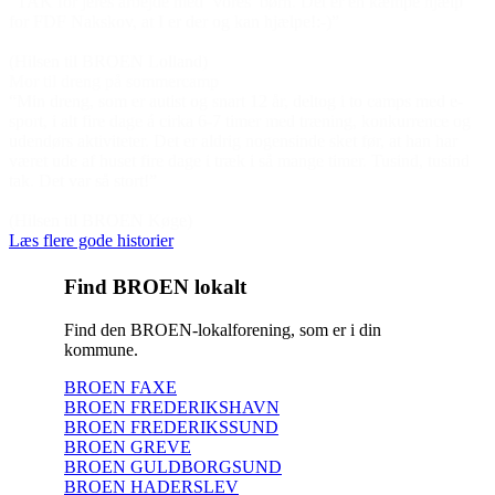
“TAK for jeres arbejde med ‘vores’ børn. Det er en kæmpe hjælp
for FDF Nakskov, at I er der og kan hjælpe!:-)”
(Hilsen til BROEN Lolland)
Mor til dreng på sommercamp
“Min dreng, som er autist og snart 12 år, deltog i to camps med e-
sport, i alt fire dage á cirka 6-7 timer med træning, konkurrence og
udendørs aktiviteter. Det er aldrig nogensinde sket før, at han har
været ude af huset fire dage i træk i så mange timer. Tusind, tusind
tak. Det var så stort!”
(Hilsen til BROEN Køge)
Læs flere gode historier
Find BROEN lokalt
Find den BROEN-lokalforening, som er i din
kommune.
BROEN FAXE
BROEN FREDERIKSHAVN
BROEN FREDERIKSSUND
BROEN GREVE
BROEN GULDBORGSUND
BROEN HADERSLEV