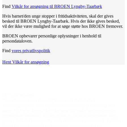
Find
Vilkår for ansøgning til BROEN Lyngby-Taarbæk
Hvis barnet/den unge stopper i fritidsaktiviteten, skal der gives
besked til BROEN Lyngby-Taarbæk. Hvis der ikke gives besked,
vil der ikke være mulighed for at søge støtte hos BROEN fremover.
BROEN opbevarer personlige oplysninger i henhold til
persondataloven.
Find
vores privatlivspolitik
Hent Vilkår for ansøgning
Den gode historie
SFO-distriktsleder
“Jeg vil gerne på vegne af NN søge om tilskud til et
afslutningsstævne, som håndboldklubben skal til i slutningen af
marts. NN er en dreng, der i den grad får nogle succesoplevelser
igennem sit håndbold, og her er han en del af et fællesskab, som
gavner ham ind i sit skoleliv, som til tider kan være svært. Vi håber
meget på, at han kan få den oplevelse sammen med sine